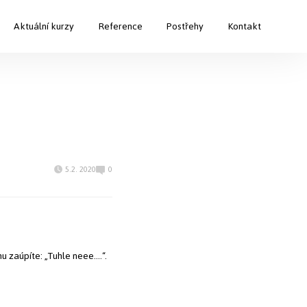
Aktuální kurzy
Reference
Postřehy
Kontakt
5.2. 2020
0
u zaúpíte: „Tuhle neee….“.