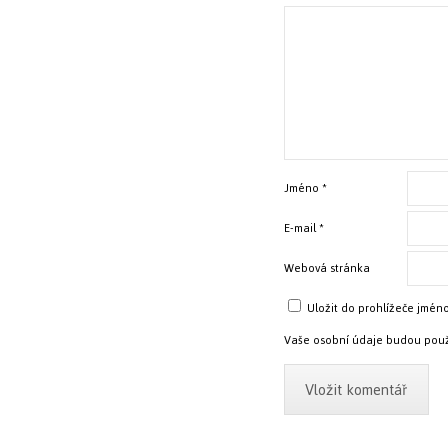
Jméno
*
E-mail
*
Webová stránka
Uložit do prohlížeče jmén
Vaše osobní údaje budou použ