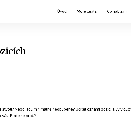
Úvod
Moje cesta
Co nabízím
zicích
 štvou? Nebo jsou minimálně neoblíbené? Učitel oznámí pozici a vy v duch
o vás. Ptáte se proč?