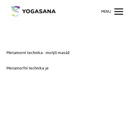
MENU
Metamorní technika - motýlí masáž
Metamorfní technika je